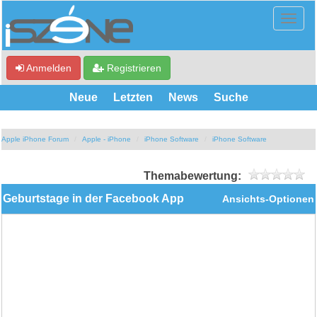
Anmelden
Registrieren
Neue
Letzten
News
Suche
Apple iPhone Forum
Apple - iPhone
iPhone Software
iPhone Software
Themabewertung:
Geburtstage in der Facebook App
Ansichts-Optionen