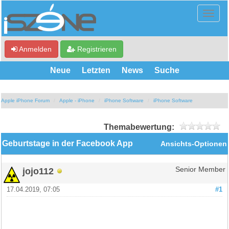
Anmelden
Registrieren
Neue
Letzten
News
Suche
Apple iPhone Forum
Apple - iPhone
iPhone Software
iPhone Software
Themabewertung:
Geburtstage in der Facebook App
Ansichts-Optionen
jojo112
Senior Member
17.04.2019, 07:05
#1