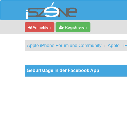
Anmelden
Registrieren
Apple iPhone Forum und Community
Apple - 
0 Bewertung(en) - 0 im Durchschnitt
1
2
3
4
5
Geburtstage in der Facebook App