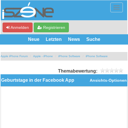
Anmelden
Registrieren
Neue
Letzten
News
Suche
Apple iPhone Forum
Apple - iPhone
iPhone Software
iPhone Software
Themabewertung:
Geburtstage in der Facebook App
Ansichts-Optionen