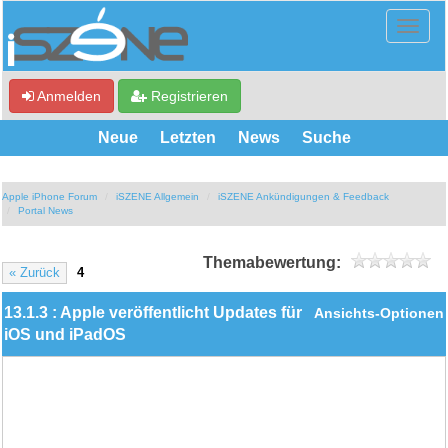
Anmelden
Registrieren
Neue
Letzten
News
Suche
Apple iPhone Forum
iSZENE Allgemein
iSZENE Ankündigungen & Feedback
Portal News
Themabewertung:
« Zurück
4
13.1.3 : Apple veröffentlicht Updates für
Ansichts-Optionen
iOS und iPadOS