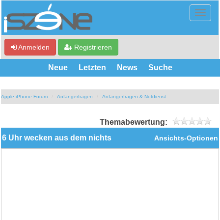
Anmelden
Registrieren
Neue
Letzten
News
Suche
Apple iPhone Forum
Anfängerfragen
Anfängerfragen & Notdienst
Themabewertung:
6 Uhr wecken aus dem nichts
Ansichts-Optionen