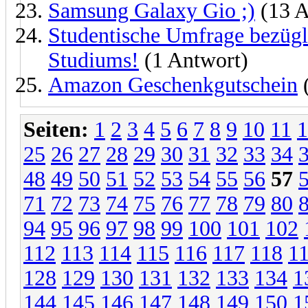
Samsung Galaxy Gio ;)
(13 A
Studentische Umfrage bezügl
Studiums!
(1 Antwort)
Amazon Geschenkgutschein
(
Seiten:
1
2
3
4
5
6
7
8
9
10
11
1
25
26
27
28
29
30
31
32
33
34
48
49
50
51
52
53
54
55
56
57
71
72
73
74
75
76
77
78
79
80
94
95
96
97
98
99
100
101
102
112
113
114
115
116
117
118
1
128
129
130
131
132
133
134
1
144
145
146
147
148
149
150
1