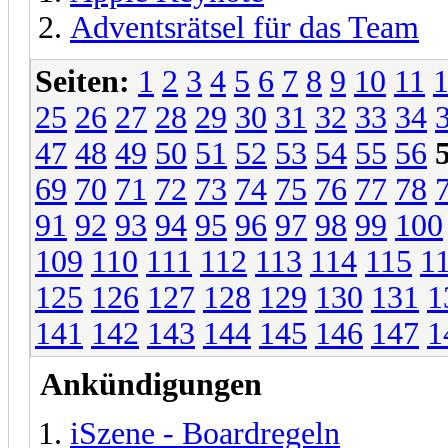
Adventsrätsel für das Team
Seiten:
1
2
3
4
5
6
7
8
9
10
11
25
26
27
28
29
30
31
32
33
34
47
48
49
50
51
52
53
54
55
56
69
70
71
72
73
74
75
76
77
78
91
92
93
94
95
96
97
98
99
100
109
110
111
112
113
114
115
1
125
126
127
128
129
130
131
1
141
142
143
144
145
146
147
1
Ankündigungen
iSzene - Boardregeln