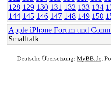
128
129
130
131
132
133
134
1
144
145
146
147
148
149
150
1
Apple iPhone Forum und Comm
Smalltalk
Deutsche Übersetzung:
MyBB.de
, P