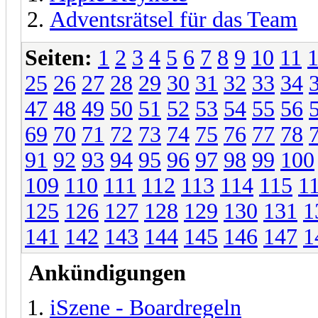
Adventsrätsel für das Team
Seiten:
1
2
3
4
5
6
7
8
9
10
11
25
26
27
28
29
30
31
32
33
34
47
48
49
50
51
52
53
54
55
56
69
70
71
72
73
74
75
76
77
78
91
92
93
94
95
96
97
98
99
100
109
110
111
112
113
114
115
1
125
126
127
128
129
130
131
1
141
142
143
144
145
146
147
1
Ankündigungen
iSzene - Boardregeln