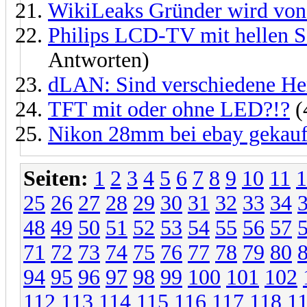
WikiLeaks Gründer wird von 
Philips LCD-TV mit hellen S
Antworten)
dLAN: Sind verschiedene Her
TFT mit oder ohne LED?!?
(
Nikon 28mm bei ebay gekauf
Seiten:
1
2
3
4
5
6
7
8
9
10
11
1
25
26
27
28
29
30
31
32
33
34
48
49
50
51
52
53
54
55
56
57
71
72
73
74
75
76
77
78
79
80
94
95
96
97
98
99
100
101
102
112
113
114
115
116
117
118
1