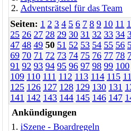
Adventsrätsel für das Team
Seiten:
1
2
3
4
5
6
7
8
9
10
11
25
26
27
28
29
30
31
32
33
34
47
48
49
50
51
52
53
54
55
56
69
70
71
72
73
74
75
76
77
78
91
92
93
94
95
96
97
98
99
100
109
110
111
112
113
114
115
1
125
126
127
128
129
130
131
1
141
142
143
144
145
146
147
1
Ankündigungen
iSzene - Boardregeln