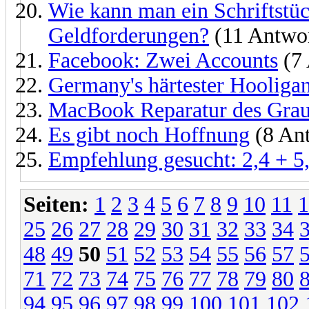
Wie kann man ein Schriftstüc
Geldforderungen?
(11 Antwo
Facebook: Zwei Accounts
(7 
Germany's härtester Hooligan 
MacBook Reparatur des Grau
Es gibt noch Hoffnung
(8 An
Empfehlung gesucht: 2,4 + 5
Seiten:
1
2
3
4
5
6
7
8
9
10
11
1
25
26
27
28
29
30
31
32
33
34
48
49
50
51
52
53
54
55
56
57
71
72
73
74
75
76
77
78
79
80
94
95
96
97
98
99
100
101
102