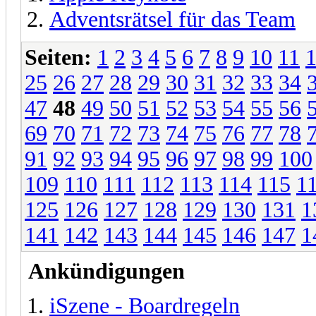
Adventsrätsel für das Team
Seiten:
1
2
3
4
5
6
7
8
9
10
11
25
26
27
28
29
30
31
32
33
34
47
48
49
50
51
52
53
54
55
56
69
70
71
72
73
74
75
76
77
78
91
92
93
94
95
96
97
98
99
100
109
110
111
112
113
114
115
1
125
126
127
128
129
130
131
1
141
142
143
144
145
146
147
1
Ankündigungen
iSzene - Boardregeln