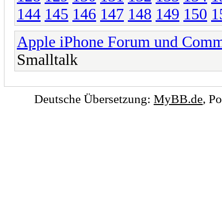
144
145
146
147
148
149
150
1
Apple iPhone Forum und Comm
Smalltalk
Deutsche Übersetzung:
MyBB.de
, P