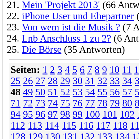
Mein 'Projekt 2013'
(66 Antw
iPhone User und Ehepartner
(
Von wem ist die Musik ?
(7 A
Lnb Anschluss 1 zu 2?
(6 Ant
Die Börse
(35 Antworten)
Seiten:
1
2
3
4
5
6
7
8
9
10
11
1
25
26
27
28
29
30
31
32
33
34
48
49
50
51
52
53
54
55
56
57
71
72
73
74
75
76
77
78
79
80
94
95
96
97
98
99
100
101
102
112
113
114
115
116
117
118
1
128
129
130
131
132
133
134
1