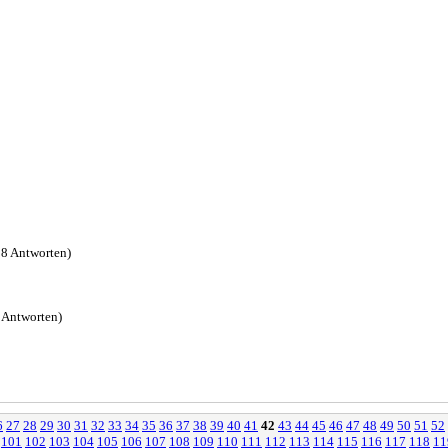
8 Antworten)
 Antworten)
6
27
28
29
30
31
32
33
34
35
36
37
38
39
40
41
42
43
44
45
46
47
48
49
50
51
52
101
102
103
104
105
106
107
108
109
110
111
112
113
114
115
116
117
118
11