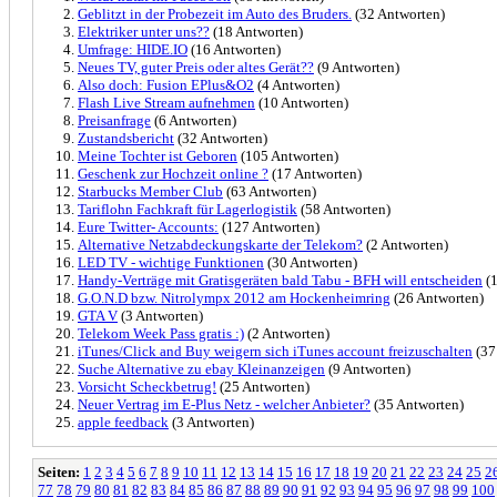
Geblitzt in der Probezeit im Auto des Bruders.
(32 Antworten)
Elektriker unter uns??
(18 Antworten)
Umfrage: HIDE.IO
(16 Antworten)
Neues TV, guter Preis oder altes Gerät??
(9 Antworten)
Also doch: Fusion EPlus&O2
(4 Antworten)
Flash Live Stream aufnehmen
(10 Antworten)
Preisanfrage
(6 Antworten)
Zustandsbericht
(32 Antworten)
Meine Tochter ist Geboren
(105 Antworten)
Geschenk zur Hochzeit online ?
(17 Antworten)
Starbucks Member Club
(63 Antworten)
Tariflohn Fachkraft für Lagerlogistik
(58 Antworten)
Eure Twitter- Accounts:
(127 Antworten)
Alternative Netzabdeckungskarte der Telekom?
(2 Antworten)
LED TV - wichtige Funktionen
(30 Antworten)
Handy-Verträge mit Gratisgeräten bald Tabu - BFH will entscheiden
(1
G.O.N.D bzw. Nitrolympx 2012 am Hockenheimring
(26 Antworten)
GTA V
(3 Antworten)
Telekom Week Pass gratis :)
(2 Antworten)
iTunes/Click and Buy weigern sich iTunes account freizuschalten
(37
Suche Alternative zu ebay Kleinanzeigen
(9 Antworten)
Vorsicht Scheckbetrug!
(25 Antworten)
Neuer Vertrag im E-Plus Netz - welcher Anbieter?
(35 Antworten)
apple feedback
(3 Antworten)
Seiten:
1
2
3
4
5
6
7
8
9
10
11
12
13
14
15
16
17
18
19
20
21
22
23
24
25
2
77
78
79
80
81
82
83
84
85
86
87
88
89
90
91
92
93
94
95
96
97
98
99
100