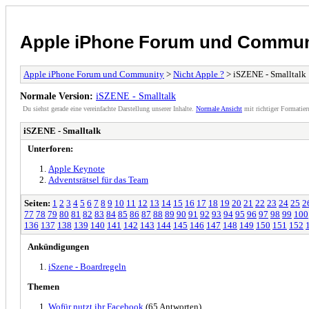
Apple iPhone Forum und Commun
Apple iPhone Forum und Community
>
Nicht Apple ?
> iSZENE - Smalltalk
Normale Version:
iSZENE - Smalltalk
Du siehst gerade eine vereinfachte Darstellung unserer Inhalte.
Normale Ansicht
mit richtiger Formatier
iSZENE - Smalltalk
Unterforen:
Apple Keynote
Adventsrätsel für das Team
Seiten:
1
2
3
4
5
6
7
8
9
10
11
12
13
14
15
16
17
18
19
20
21
22
23
24
25
2
77
78
79
80
81
82
83
84
85
86
87
88
89
90
91
92
93
94
95
96
97
98
99
100
136
137
138
139
140
141
142
143
144
145
146
147
148
149
150
151
152
Ankündigungen
iSzene - Boardregeln
Themen
Wofür nutzt ihr Facebook
(65 Antworten)