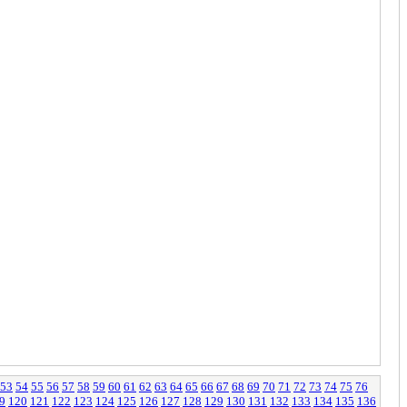
53
54
55
56
57
58
59
60
61
62
63
64
65
66
67
68
69
70
71
72
73
74
75
76
9
120
121
122
123
124
125
126
127
128
129
130
131
132
133
134
135
136