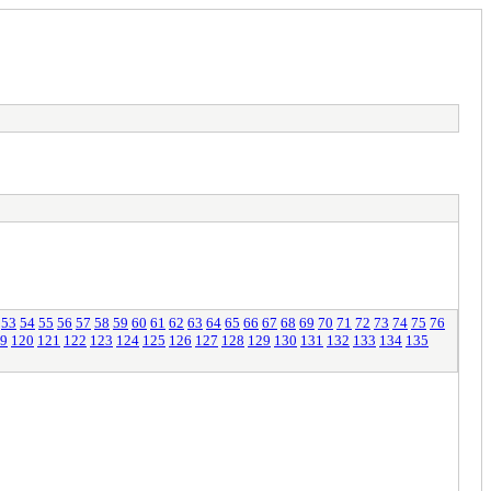
53
54
55
56
57
58
59
60
61
62
63
64
65
66
67
68
69
70
71
72
73
74
75
76
9
120
121
122
123
124
125
126
127
128
129
130
131
132
133
134
135