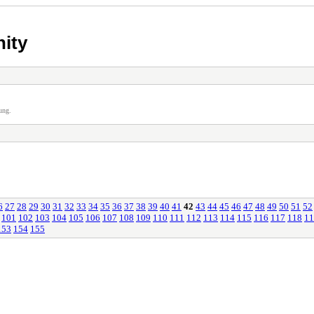
ity
ung.
6
27
28
29
30
31
32
33
34
35
36
37
38
39
40
41
42
43
44
45
46
47
48
49
50
51
52
101
102
103
104
105
106
107
108
109
110
111
112
113
114
115
116
117
118
11
153
154
155