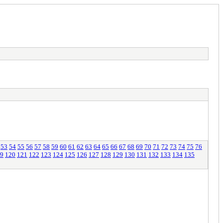
53
54
55
56
57
58
59
60
61
62
63
64
65
66
67
68
69
70
71
72
73
74
75
76
9
120
121
122
123
124
125
126
127
128
129
130
131
132
133
134
135