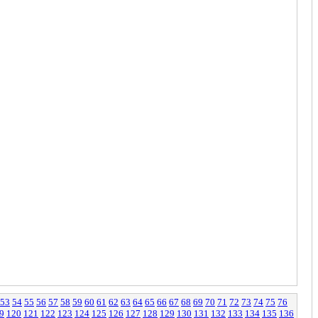
53
54
55
56
57
58
59
60
61
62
63
64
65
66
67
68
69
70
71
72
73
74
75
76
9
120
121
122
123
124
125
126
127
128
129
130
131
132
133
134
135
136