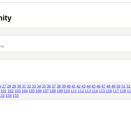
ity
ung.
6
27
28
29
30
31
32
33
34
35
36
37
38
39
40
41
42
43
44
45
46
47
48
49
50
51
52
101
102
103
104
105
106
107
108
109
110
111
112
113
114
115
116
117
118
11
153
154
155