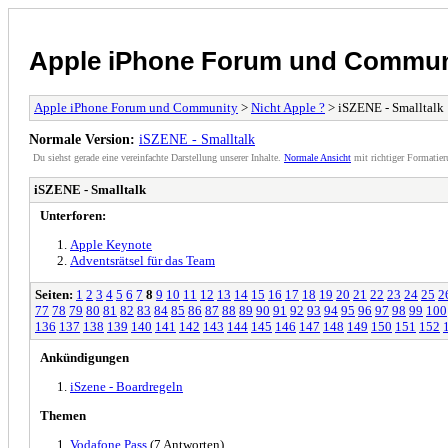
Apple iPhone Forum und Commun
Apple iPhone Forum und Community
>
Nicht Apple ?
> iSZENE - Smalltalk
Normale Version:
iSZENE - Smalltalk
Du siehst gerade eine vereinfachte Darstellung unserer Inhalte.
Normale Ansicht
mit richtiger Formatier
iSZENE - Smalltalk
Unterforen:
Apple Keynote
Adventsrätsel für das Team
Seiten:
1
2
3
4
5
6
7
8
9
10
11
12
13
14
15
16
17
18
19
20
21
22
23
24
25
2
77
78
79
80
81
82
83
84
85
86
87
88
89
90
91
92
93
94
95
96
97
98
99
100
136
137
138
139
140
141
142
143
144
145
146
147
148
149
150
151
152
Ankündigungen
iSzene - Boardregeln
Themen
Vodafone Pass
(7 Antworten)