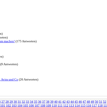
n)
orten)
 ihm machen!
(175 Antworten)
en)
(9 Antworten)
, Avira und Co
(26 Antworten)
6
27
28
29
30
31
32
33
34
35
36
37
38
39
40
41
42
43
44
45
46
47
48
49
50
51
52
101
102
103
104
105
106
107
108
109
110
111
112
113
114
115
116
117
118
11