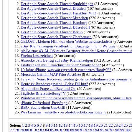
Der Apple-Store-Ansteh-Thread: Sindelfingen
(81 Antworten)
Der Apple-Store-Ansteh-Thread: Dresden
(107 Antworten)
Der Apple-Store-Ansteh-Thread: Frankfurt MTZ
(10 Antworten)
Der Apple-Store-Ansteh-Thread: München
(220 Antworten)
Der Apple-Store-Ansteh-Thread: Hamburg
(289 Antworten)
Der Apple-Store-Ansteh-Thread: Düsseldorf
(67 Antworten)
Der Apple-Store-Ansteh-Thread: Berlin
(120 Antworten)
Der Apple-Store-Ansteh-Thread: Oberhausen
(528 Antworten)
GELÖST : kleinen Film von einer Website herunterladen?
(8 Antworte
eBay Kleinanzeigen veröffentlicht Anzeigen nicht. Warum?!
(32 Antw
Ab Beitrag 43. M.J96 ist ein Betrüger. Vorsicht! Keine Geschäfte mit
Firefox Lesezeichen
(0 Antworten)
Abzocke bzw Betrug auf eBay Kleinanzeigen
(162 Antworten)
Erfahrungen mit Filmschnitt auf dem Smartphone?
(4 Antworten)
10 Jahre iPhone, was war eigentlich euer erstes Handy???
(74 Antwort
Mercedes Garmin MAP Pilot Abstürze
(8 Antworten)
Telekom: Neuer Receiver, werden geplante Aufnahmen übernommen?
Heute ist Bundestagswahl - Gehst DU hin?
(227 Antworten)
Allgemeine Frage zu eBay und Co.
(59 Antworten)
Tägliche Briefzustellung???
(12 Antworten)
Windows nur mit betriebssysteminternen Virenprogramm, ohne GData
iPhone 7+ Verkauf, Preisfrage
(40 Antworten)
BBQ: Suche einen Gas-Grill
(11 Antworten)
Was kann man anstelle von photobucket.com nutzen?
(21 Antworten)
Seiten:
1
2
3
4
5
6
7
8
9
10
11
12
13
14
15
16
17
18
19
20
21
22
23
24
25
2
77
78
79
80
81
82
83
84
85
86
87
88
89
90
91
92
93
94
95
96
97
98
99
100