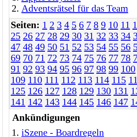
Adventsrätsel für das Team
Seiten:
1
2
3
4
5
6
7
8
9
10
11
25
26
27
28
29
30
31
32
33
34
47
48
49
50
51
52
53
54
55
56
69
70
71
72
73
74
75
76
77
78
91
92
93
94
95
96
97
98
99
100
109
110
111
112
113
114
115
1
125
126
127
128
129
130
131
1
141
142
143
144
145
146
147
1
Ankündigungen
iSzene - Boardregeln