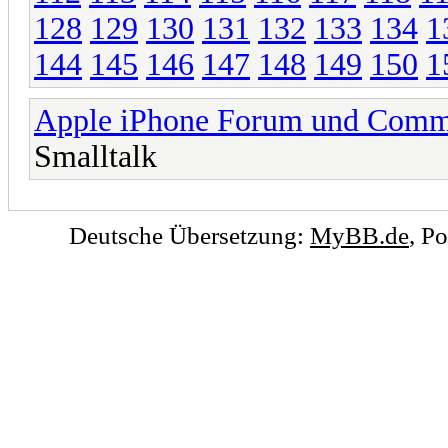
128
129
130
131
132
133
134
1
144
145
146
147
148
149
150
1
Apple iPhone Forum und Comm
Smalltalk
Deutsche Übersetzung:
MyBB.de
, P