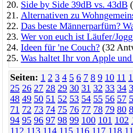
Side by Side 39dB vs. 43dB
(
Alternativen zu Wohngemein
Das beste Männerparfüm? Was
Wer von euch ist Läufer/Jogg
Ideen für 'ne Couch?
(32 Ant
Was haltet Ihr von Apple und
Seiten:
1
2
3
4
5
6
7
8
9
10
11
1
25
26
27
28
29
30
31
32
33
34
48
49
50
51
52
53
54
55
56
57
71
72
73
74
75
76
77
78
79
80
94
95
96
97
98
99
100
101
102
112
113
114
115
116
117
118
1