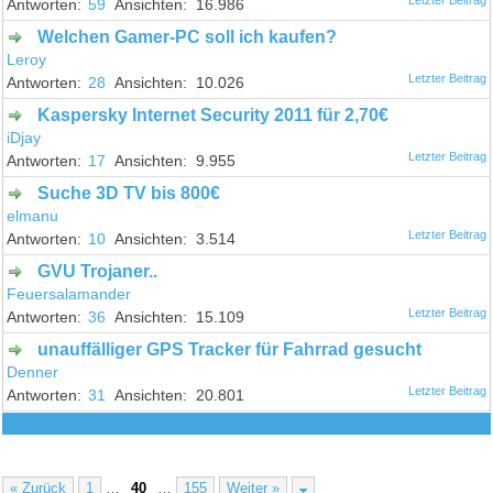
59
16.986
Welchen Gamer-PC soll ich kaufen?
Leroy
28
10.026
Kaspersky Internet Security 2011 für 2,70€
iDjay
17
9.955
Suche 3D TV bis 800€
elmanu
10
3.514
GVU Trojaner..
Feuersalamander
36
15.109
unauffälliger GPS Tracker für Fahrrad gesucht
Denner
31
20.801
« Zurück
1
…
40
…
155
Weiter »