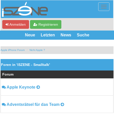
Anmelden
Registrieren
Neue
Letzten
News
Suche
Apple iPhone Forum
Nicht Apple ?
Foren in 'iSZENE - Smalltalk'
Forum
Apple Keynote
Adventsrätsel für das Team