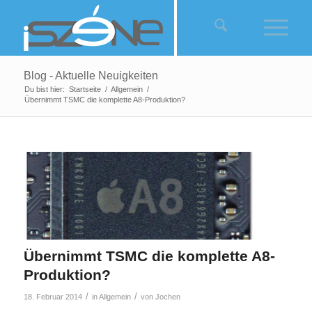
Blog - Aktuelle Neuigkeiten
Du bist hier:
Startseite
/
Allgemein
/
Übernimmt TSMC die komplette A8-Produktion?
sagt:
Übernimmt TSMC die komplette A8-
Produktion?
/
/
18. Februar 2014
in
Allgemein
von
Jochen