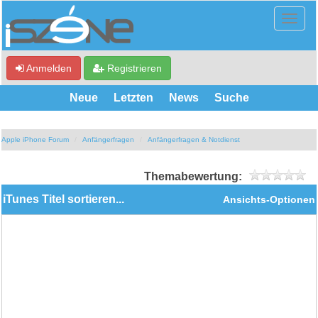
Anmelden
Registrieren
Neue
Letzten
News
Suche
Apple iPhone Forum
Anfängerfragen
Anfängerfragen & Notdienst
Themabewertung:
iTunes Titel sortieren...
Ansichts-Optionen