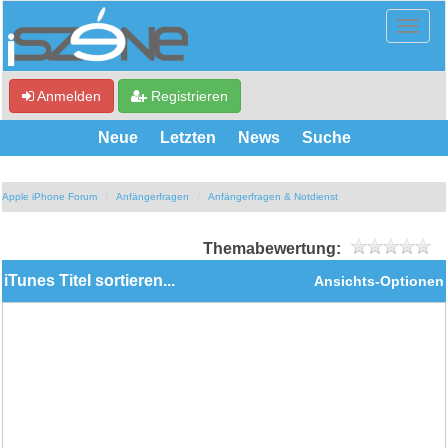
Anmelden
Registrieren
Neue
Letzten
News
Suche
Apple iPhone Forum
Anfängerfragen
Anfängerfragen & Notdienst
Themabewertung:
iTunes Titel sortieren...
Ansichts-Optionen