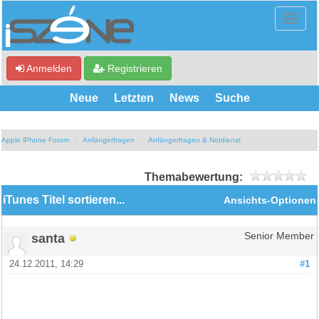
Anmelden
Registrieren
Neue
Letzten
News
Suche
Apple iPhone Forum
Anfängerfragen
Anfängerfragen & Notdienst
Themabewertung:
iTunes Titel sortieren...
Ansichts-Optionen
santa
Senior Member
24.12.2011, 14:29
#1