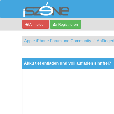
Anmelden
Registrieren
Apple iPhone Forum und Community
Anfänger
0 Bewertung(en) - 0 im Durchschnitt
1
2
3
4
5
Akku tief entladen und voll aufladen sinnfrei?