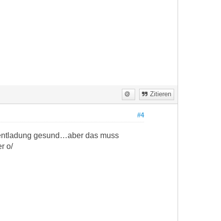
Zitieren
#4
efenentladung gesund…aber das muss
r o/