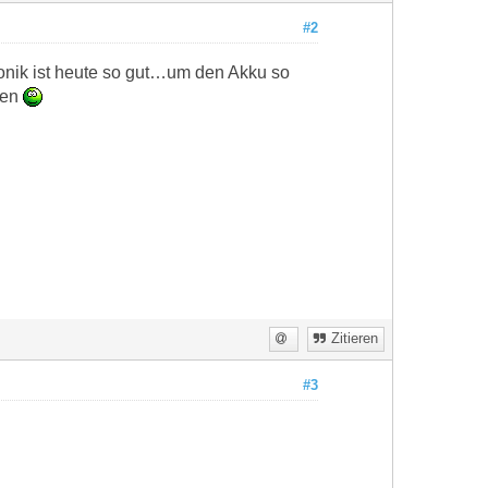
#2
ronik ist heute so gut…um den Akku so
sen
Zitieren
#3