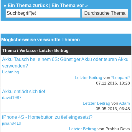
«
Ein Thema zurück
|
Ein Thema vor
»
Möglicherweise verwandte Themen…
Thema / Verfasser
Letzter Beitrag
Akku Tausch bei einem 6S: Günstiger Akku oder teuren Akku
verwenden?
Lightning
Letzter Beitrag
von
*Leopard*
07.11.2016, 19:28
Akku entlädt sich tief
david1987
Letzter Beitrag
von
Adam
05.05.2013, 06:48
iPhone 4S - Homebutton zu tief eingesetzt?
julian9419
Letzter Beitrag
von Prabhu Deva