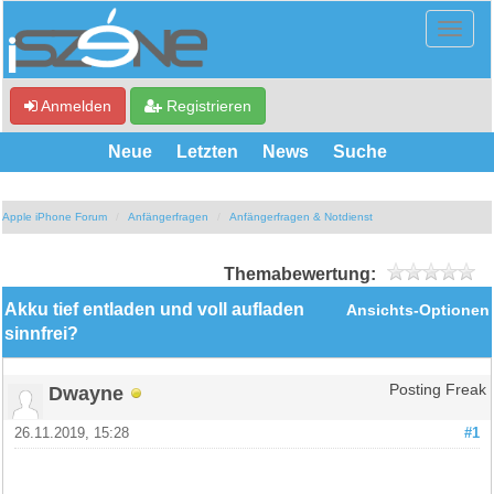
Anmelden
Registrieren
Neue
Letzten
News
Suche
Apple iPhone Forum
Anfängerfragen
Anfängerfragen & Notdienst
Themabewertung:
Akku tief entladen und voll aufladen
Ansichts-Optionen
sinnfrei?
Dwayne
Posting Freak
26.11.2019, 15:28
#1