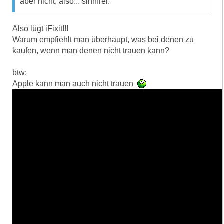
aber nicht, also... sinnfrei.
Also lügt iFixit!!!
Warum empfiehlt man überhaupt, was bei denen zu
kaufen, wenn man denen nicht trauen kann?
btw:
Apple kann man auch nicht trauen