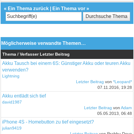
«
Ein Thema zurück
|
Ein Thema vor
»
Möglicherweise verwandte Themen…
Thema / Verfasser
Letzter Beitrag
Akku Tausch bei einem 6S: Günstiger Akku oder teuren Akku
verwenden?
Lightning
Letzter Beitrag
von
*Leopard*
07.11.2016, 19:28
Akku entlädt sich tief
david1987
Letzter Beitrag
von
Adam
05.05.2013, 06:48
iPhone 4S - Homebutton zu tief eingesetzt?
julian9419
Letzter Beitrag
von Prabhu Deva