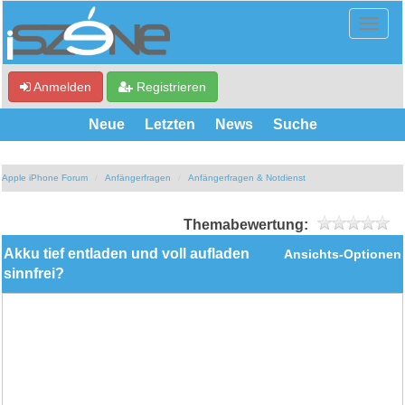
Anmelden
Registrieren
Neue
Letzten
News
Suche
Apple iPhone Forum
Anfängerfragen
Anfängerfragen & Notdienst
Themabewertung:
Akku tief entladen und voll aufladen
Ansichts-Optionen
sinnfrei?