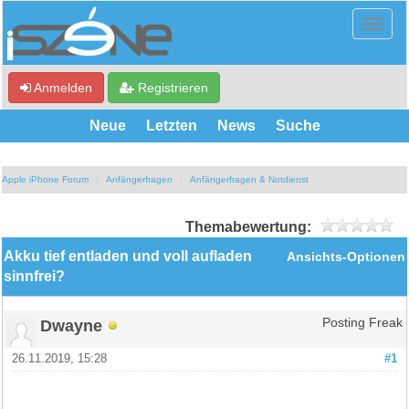
Anmelden
Registrieren
Neue
Letzten
News
Suche
Apple iPhone Forum
Anfängerfragen
Anfängerfragen & Notdienst
Themabewertung:
Akku tief entladen und voll aufladen
Ansichts-Optionen
sinnfrei?
Dwayne
Posting Freak
26.11.2019, 15:28
#1