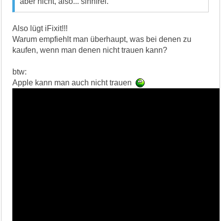
aber nicht, also... sinnfrei.
Also lügt iFixit!!!
Warum empfiehlt man überhaupt, was bei denen zu
kaufen, wenn man denen nicht trauen kann?
btw:
Apple kann man auch nicht trauen