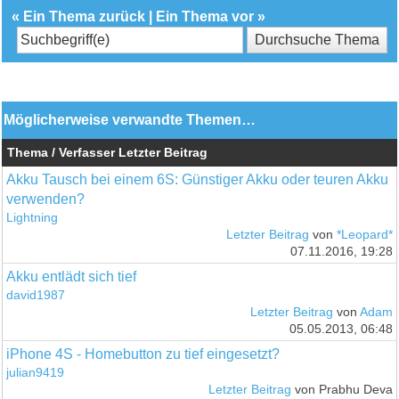
«
Ein Thema zurück
|
Ein Thema vor
»
Möglicherweise verwandte Themen…
Thema / Verfasser
Letzter Beitrag
Akku Tausch bei einem 6S: Günstiger Akku oder teuren Akku
verwenden?
Lightning
Letzter Beitrag
von
*Leopard*
07.11.2016, 19:28
Akku entlädt sich tief
david1987
Letzter Beitrag
von
Adam
05.05.2013, 06:48
iPhone 4S - Homebutton zu tief eingesetzt?
julian9419
Letzter Beitrag
von Prabhu Deva