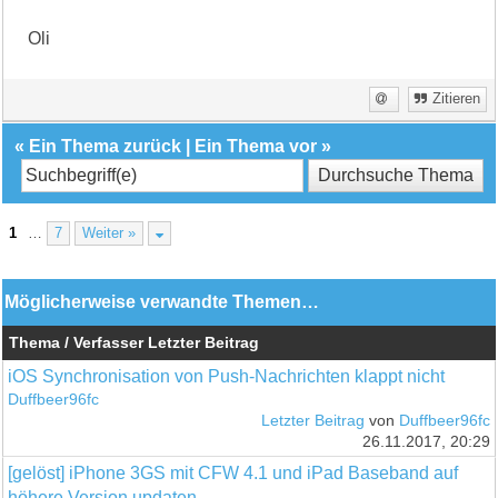
Oli
Zitieren
«
Ein Thema zurück
|
Ein Thema vor
»
1
…
7
Weiter »
Möglicherweise verwandte Themen…
Thema / Verfasser
Letzter Beitrag
iOS Synchronisation von Push-Nachrichten klappt nicht
Duffbeer96fc
Letzter Beitrag
von
Duffbeer96fc
26.11.2017, 20:29
[gelöst] iPhone 3GS mit CFW 4.1 und iPad Baseband auf
höhere Version updaten