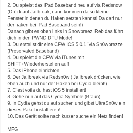
2. Du spielst das iPad Baseband neu auf via Redsnow
(Drück auf Jailbreak, dann kommen da so kleine
Fenster in denen du Haken setzten kannst! Da darf nur
der haken bei iPad Baseband sein!)
Danach gibt es oben links in Snowbreez iReb das führt
dich in den PWND DFU Mode!
3. Du erstellst dir eine CFW iOS 5.0.1 ´via Sn0wbrezze
(Preservated Baseband)
4. Du spielst die CFW via iTunes mit
SHIFT+Wiederherstellen auf!
5. Das iPhone einrichten!
6. Der Jailbreak via Redsn0w ( Jailbreak drücken, wie
eben auch und nur der Haken bei Cydia bleibt!)
7. C`est voila du hast iOS 5 installiert!
8. Gehe nun auf das Cydia Symbole (Braun)
9. In Cydia gehst du auf suchen und gibst UltraSn0w ein
dieses Paket installieren!
10. Das Gerät sollte nach kurzer suche ein Netz finden!
MFG