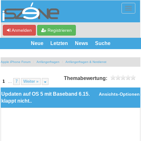
Anmelden
Registrieren
Neue
Letzten
News
Suche
Apple iPhone Forum
Anfängerfragen
Anfängerfragen & Notdienst
Themabewertung:
1
…
7
Weiter »
Updaten auf OS 5 mit Baseband 6.15.
Ansichts-Optionen
klappt nicht..