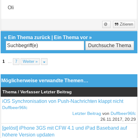
Oli
Zitieren
«
Ein Thema zurück
|
Ein Thema vor
»
1
…
7
Weiter »
Möglicherweise verwandte Themen…
Thema / Verfasser
Letzter Beitrag
iOS Synchronisation von Push-Nachrichten klappt nicht
Duffbeer96fc
Letzter Beitrag
von
Duffbeer96fc
26.11.2017, 20:29
[gelöst] iPhone 3GS mit CFW 4.1 und iPad Baseband auf
höhere Version updaten