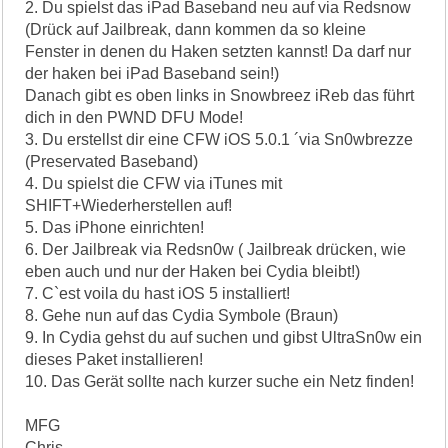
2. Du spielst das iPad Baseband neu auf via Redsnow
(Drück auf Jailbreak, dann kommen da so kleine
Fenster in denen du Haken setzten kannst! Da darf nur
der haken bei iPad Baseband sein!)
Danach gibt es oben links in Snowbreez iReb das führt
dich in den PWND DFU Mode!
3. Du erstellst dir eine CFW iOS 5.0.1 ´via Sn0wbrezze
(Preservated Baseband)
4. Du spielst die CFW via iTunes mit
SHIFT+Wiederherstellen auf!
5. Das iPhone einrichten!
6. Der Jailbreak via Redsn0w ( Jailbreak drücken, wie
eben auch und nur der Haken bei Cydia bleibt!)
7. C`est voila du hast iOS 5 installiert!
8. Gehe nun auf das Cydia Symbole (Braun)
9. In Cydia gehst du auf suchen und gibst UltraSn0w ein
dieses Paket installieren!
10. Das Gerät sollte nach kurzer suche ein Netz finden!
MFG
Chris