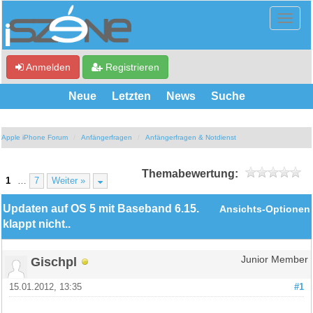
Anmelden
Registrieren
Neue
Letzten
News
Suche
Apple iPhone Forum
Anfängerfragen
Anfängerfragen & Notdienst
Themabewertung:
1
…
7
Weiter »
Updaten auf OS 5 mit Baseband 6.15.
Ansichts-Optionen
klappt nicht..
Gischpl
Junior Member
15.01.2012, 13:35
#1