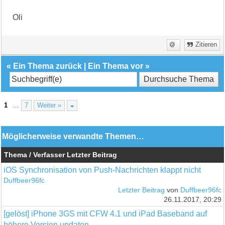
Oli
Zitieren
«
Ein Thema zurück
|
Ein Thema vor
»
1
…
7
Weiter »
Möglicherweise verwandte Themen…
Thema / Verfasser
Letzter Beitrag
iOS Synchronisation von Push-Nachrichten klappt nicht
Duffbeer96fc
Letzter Beitrag
von
Duffbeer96fc
26.11.2017, 20:29
[gelöst] iPhone 3GS mit CFW 4.1 und iPad Baseband auf
höhere Version updaten