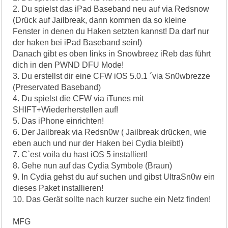
2. Du spielst das iPad Baseband neu auf via Redsnow
(Drück auf Jailbreak, dann kommen da so kleine
Fenster in denen du Haken setzten kannst! Da darf nur
der haken bei iPad Baseband sein!)
Danach gibt es oben links in Snowbreez iReb das führt
dich in den PWND DFU Mode!
3. Du erstellst dir eine CFW iOS 5.0.1 ´via Sn0wbrezze
(Preservated Baseband)
4. Du spielst die CFW via iTunes mit
SHIFT+Wiederherstellen auf!
5. Das iPhone einrichten!
6. Der Jailbreak via Redsn0w ( Jailbreak drücken, wie
eben auch und nur der Haken bei Cydia bleibt!)
7. C`est voila du hast iOS 5 installiert!
8. Gehe nun auf das Cydia Symbole (Braun)
9. In Cydia gehst du auf suchen und gibst UltraSn0w ein
dieses Paket installieren!
10. Das Gerät sollte nach kurzer suche ein Netz finden!
MFG