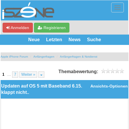
Anmelden
Registrieren
Neue
Letzten
News
Suche
Apple iPhone Forum
Anfängerfragen
Anfängerfragen & Notdienst
Themabewertung:
1
…
7
Weiter »
Updaten auf OS 5 mit Baseband 6.15.
Ansichts-Optionen
klappt nicht..