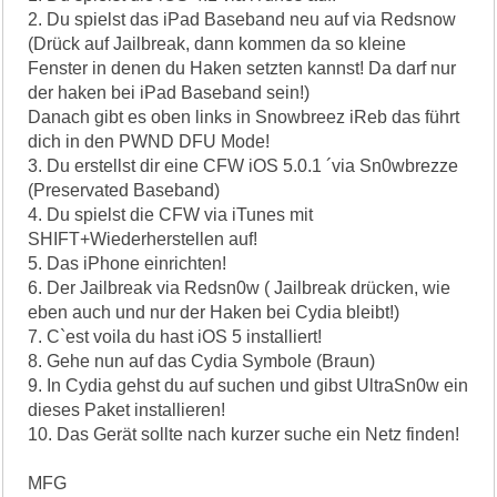
2. Du spielst das iPad Baseband neu auf via Redsnow
(Drück auf Jailbreak, dann kommen da so kleine
Fenster in denen du Haken setzten kannst! Da darf nur
der haken bei iPad Baseband sein!)
Danach gibt es oben links in Snowbreez iReb das führt
dich in den PWND DFU Mode!
3. Du erstellst dir eine CFW iOS 5.0.1 ´via Sn0wbrezze
(Preservated Baseband)
4. Du spielst die CFW via iTunes mit
SHIFT+Wiederherstellen auf!
5. Das iPhone einrichten!
6. Der Jailbreak via Redsn0w ( Jailbreak drücken, wie
eben auch und nur der Haken bei Cydia bleibt!)
7. C`est voila du hast iOS 5 installiert!
8. Gehe nun auf das Cydia Symbole (Braun)
9. In Cydia gehst du auf suchen und gibst UltraSn0w ein
dieses Paket installieren!
10. Das Gerät sollte nach kurzer suche ein Netz finden!
MFG