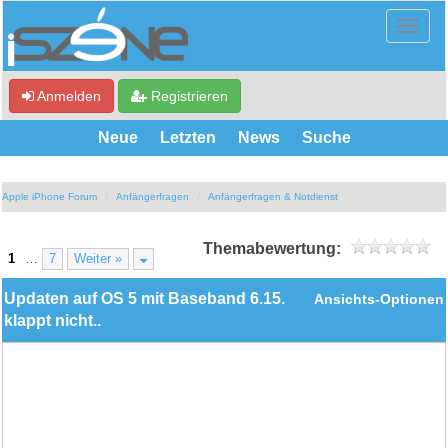
Anmelden
Registrieren
Neue
Letzten
News
Suche
Apple iPhone Forum
Anfängerfragen
Anfängerfragen & Notdienst
Themabewertung:
1
…
7
Weiter »
Updaten auf OS 5 mit Baseband 6.15.
Ansichts-Optionen
klappt nicht..