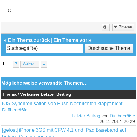
Oli
Zitieren
«
Ein Thema zurück
|
Ein Thema vor
»
1
…
7
Weiter »
Möglicherweise verwandte Themen…
Thema / Verfasser
Letzter Beitrag
iOS Synchronisation von Push-Nachrichten klappt nicht
Duffbeer96fc
Letzter Beitrag
von
Duffbeer96fc
26.11.2017, 20:29
[gelöst] iPhone 3GS mit CFW 4.1 und iPad Baseband auf
höhere Version updaten