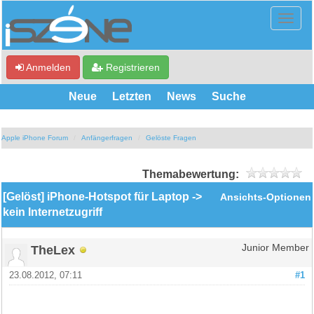
Anmelden
Registrieren
Neue
Letzten
News
Suche
Apple iPhone Forum
Anfängerfragen
Gelöste Fragen
Themabewertung:
[Gelöst] iPhone-Hotspot für Laptop ->
Ansichts-Optionen
kein Internetzugriff
TheLex
Junior Member
23.08.2012, 07:11
#1