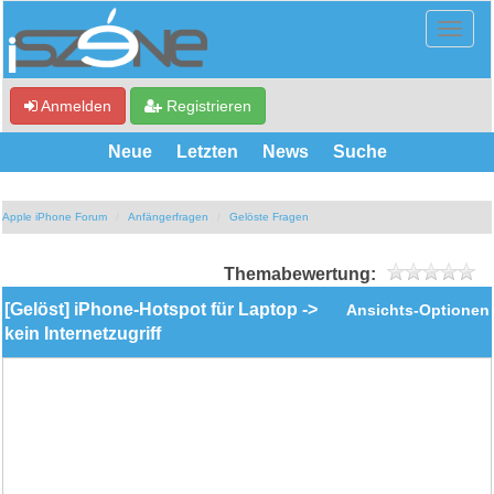
Anmelden
Registrieren
Neue
Letzten
News
Suche
Apple iPhone Forum
Anfängerfragen
Gelöste Fragen
Themabewertung:
[Gelöst] iPhone-Hotspot für Laptop ->
Ansichts-Optionen
kein Internetzugriff