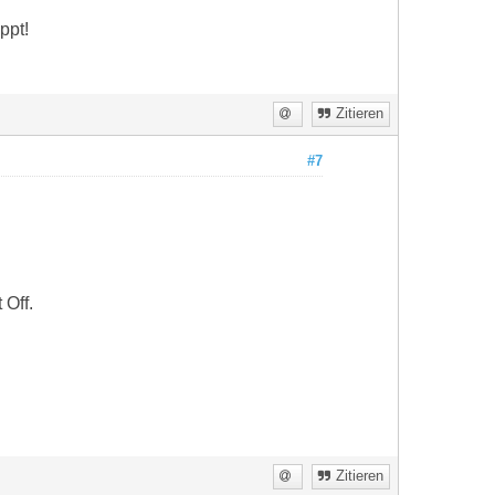
ppt!
Zitieren
#7
 Off.
Zitieren