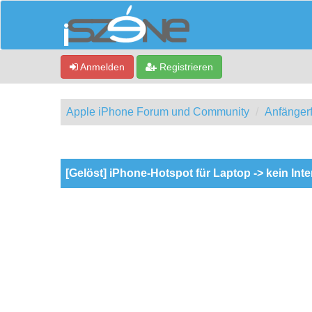
Anmelden
Registrieren
Apple iPhone Forum und Community
Anfänger
0 Bewertung(en) - 0 im Durchschnitt
1
2
3
4
5
[Gelöst] iPhone-Hotspot für Laptop -> kein Inte