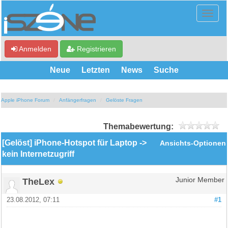
Anmelden
Registrieren
Neue
Letzten
News
Suche
Apple iPhone Forum
Anfängerfragen
Gelöste Fragen
Themabewertung:
[Gelöst] iPhone-Hotspot für Laptop ->
Ansichts-Optionen
kein Internetzugriff
TheLex
Junior Member
23.08.2012, 07:11
#1