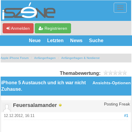
Anmelden
Registrieren
Neue
Letzten
News
Suche
Apple iPhone Forum
Anfängerfragen
Anfängerfragen & Notdienst
Themabewertung:
iPhone 5 Austausch und ich war nicht
Ansichts-Optionen
Zuhause.
Feuersalamander
Posting Freak
12.12.2012, 16:11
#1