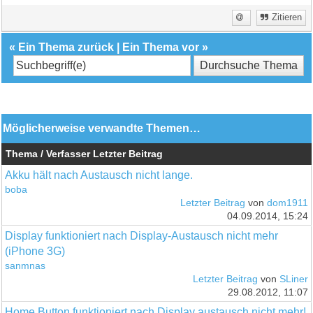
Zitieren
«
Ein Thema zurück
|
Ein Thema vor
»
Möglicherweise verwandte Themen…
Thema / Verfasser
Letzter Beitrag
Akku hält nach Austausch nicht lange.
boba
Letzter Beitrag
von
dom1911
04.09.2014, 15:24
Display funktioniert nach Display-Austausch nicht mehr
(iPhone 3G)
sanmnas
Letzter Beitrag
von
SLiner
29.08.2012, 11:07
Home Button funktioniert nach Display austausch nicht mehr!