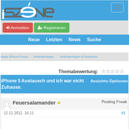
Anmelden
Registrieren
Neue
Letzten
News
Suche
Apple iPhone Forum
Anfängerfragen
Anfängerfragen & Notdienst
Themabewertung:
iPhone 5 Austausch und ich war nicht
Ansichts-Optionen
Zuhause.
Feuersalamander
Posting Freak
12.12.2012, 16:11
#1