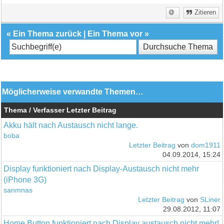
Zitieren
«
Ein Thema zurück
|
Ein Thema vor
»
Möglicherweise verwandte Themen…
Thema / Verfasser
Letzter Beitrag
Akku hält nach Austausch nicht lange.
boba
Letzter Beitrag
von
dom1911
04.09.2014, 15:24
Display funktioniert nach Display-Austausch nicht mehr
(iPhone 3G)
sanmnas
Letzter Beitrag
von
SLiner
29.08.2012, 11:07
Home Button funktioniert nach Display austausch nicht mehr!