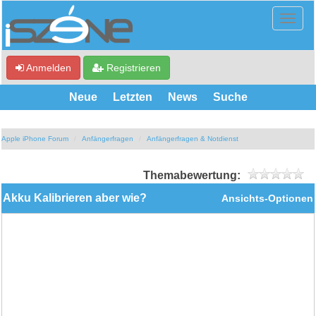
Anmelden
Registrieren
Neue
Letzten
News
Suche
Apple iPhone Forum
Anfängerfragen
Anfängerfragen & Notdienst
Themabewertung:
Akku Kalibrieren aber wie?
Ansichts-Optionen