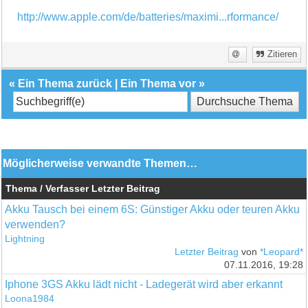
http://www.apple.com/de/batteries/maximi...rformance/
Zitieren
«
Ein Thema zurück
|
Ein Thema vor
»
Möglicherweise verwandte Themen…
Thema / Verfasser
Letzter Beitrag
Akku Tausch bei einem 6S: Günstiger Akku oder teuren Akku
verwenden?
Lightning
Letzter Beitrag
von
*Leopard*
07.11.2016, 19:28
Iphone 3GS Akku lädt nicht - Ladegerät wird aber erkannt
Loona1984