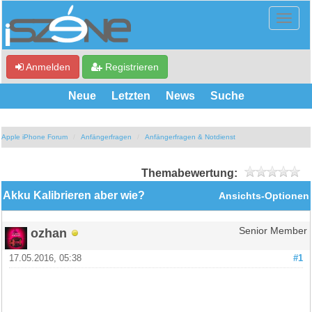
Anmelden
Registrieren
Neue
Letzten
News
Suche
Apple iPhone Forum
Anfängerfragen
Anfängerfragen & Notdienst
Themabewertung:
Akku Kalibrieren aber wie?
Ansichts-Optionen
ozhan
Senior Member
17.05.2016, 05:38
#1