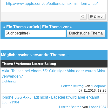
http://www.apple.com/de/batteries/maximi...rformance/
Zitieren
«
Ein Thema zurück
|
Ein Thema vor
»
Möglicherweise verwandte Themen…
Thema / Verfasser
Letzter Beitrag
Akku Tausch bei einem 6S: Günstiger Akku oder teuren Akku
verwenden?
Lightning
Letzter Beitrag
von
*Leopard*
07.11.2016, 19:28
Iphone 3GS Akku lädt nicht - Ladegerät wird aber erkannt
Loona1984
Letzter Beitrag
von
Loona1984