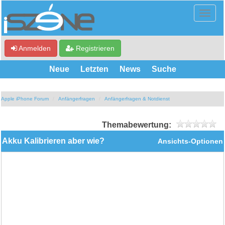
Anmelden
Registrieren
Neue
Letzten
News
Suche
Apple iPhone Forum
Anfängerfragen
Anfängerfragen & Notdienst
Themabewertung:
Akku Kalibrieren aber wie?
Ansichts-Optionen