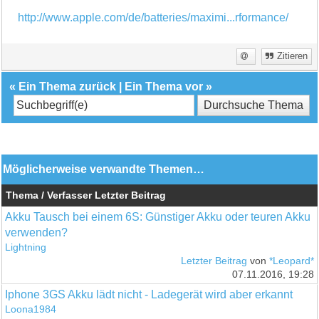
http://www.apple.com/de/batteries/maximi...rformance/
Zitieren
«
Ein Thema zurück
|
Ein Thema vor
»
Möglicherweise verwandte Themen…
Thema / Verfasser
Letzter Beitrag
Akku Tausch bei einem 6S: Günstiger Akku oder teuren Akku
verwenden?
Lightning
Letzter Beitrag
von
*Leopard*
07.11.2016, 19:28
Iphone 3GS Akku lädt nicht - Ladegerät wird aber erkannt
Loona1984