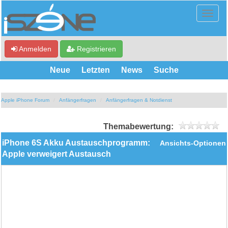
Anmelden
Registrieren
Neue
Letzten
News
Suche
Apple iPhone Forum
Anfängerfragen
Anfängerfragen & Notdienst
Themabewertung:
iPhone 6S Akku Austauschprogramm:
Ansichts-Optionen
Apple verweigert Austausch