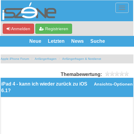
Anmelden
Registrieren
Neue
Letzten
News
Suche
Apple iPhone Forum
Anfängerfragen
Anfängerfragen & Notdienst
Themabewertung:
iPad 4 - kann ich wieder zurück zu iOS
Ansichts-Optionen
6.1?