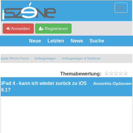
Anmelden
Registrieren
Neue
Letzten
News
Suche
Apple iPhone Forum
Anfängerfragen
Anfängerfragen & Notdienst
Themabewertung:
iPad 4 - kann ich wieder zurück zu iOS
Ansichts-Optionen
6.1?