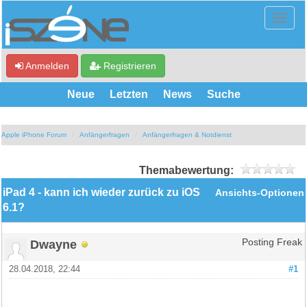
Anmelden
Registrieren
Neue
Letzten
News
Suche
Apple iPhone Forum
Anfängerfragen
Anfängerfragen & Notdienst
Themabewertung:
iPad 4 - kann ich wieder zurück zu iOS
Ansichts-Optionen
6.1?
Dwayne
Posting Freak
28.04.2018, 22:44
#1