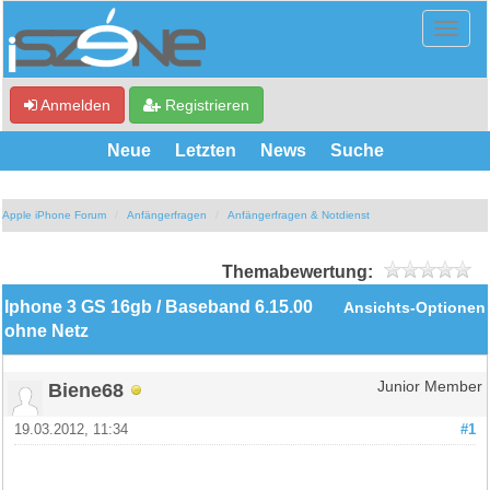
Anmelden
Registrieren
Neue
Letzten
News
Suche
Apple iPhone Forum
Anfängerfragen
Anfängerfragen & Notdienst
Themabewertung:
Iphone 3 GS 16gb / Baseband 6.15.00
Ansichts-Optionen
ohne Netz
Biene68
Junior Member
19.03.2012, 11:34
#1