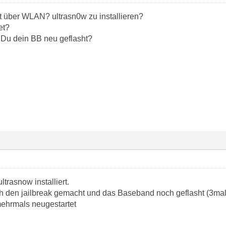
 über WLAN? ultrasn0w zu installieren?
et?
 Du dein BB neu geflasht?
ltrasnow installiert.
 den jailbreak gemacht und das Baseband noch geflasht (3mal)
ehrmals neugestartet