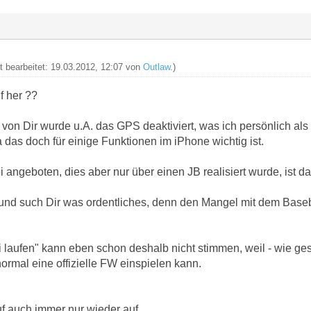
zt bearbeitet: 19.03.2012, 12:07 von
Outlaw
.)
f her ??
on Dir wurde u.A. das GPS deaktiviert, was ich persönlich als
das doch für einige Funktionen im iPhone wichtig ist.
 angeboten, dies aber nur über einen JB realisiert wurde, ist 
 und such Dir was ordentliches, denn den Mangel mit dem Bas
 laufen" kann eben schon deshalb nicht stimmen, weil - wie ge
ormal eine offizielle FW einspielen kann.
f auch immer nur wieder auf