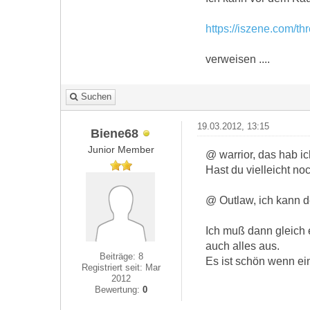
https://iszene.com/t
verweisen ....
Suchen
19.03.2012, 13:15
Biene68
Junior Member
@ warrior, das hab i
Hast du vielleicht no
@ Outlaw, ich kann de
Ich muß dann gleich e
auch alles aus.
Beiträge: 8
Es ist schön wenn ein
Registriert seit: Mar
2012
Bewertung:
0