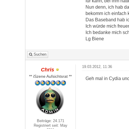
für kann, bei ihm hätt
Nun denn, ich hab da
bekomm ich einfach k
Das Baseband hab ich
Ich würde mich freue
Ich bedanke mich sc
Lg Biene
Suchen
19.03.2012, 11:36
Chris
** iSzene Aufsichtsrat **
Geh mal in Cydia und 
Beiträge: 24.171
Registriert seit: May