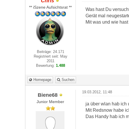
Chris
** iSzene Aufsichtsrat **
Was hast Du versucht
Gerät mal neugestart
Mit was und wie hast
Beiträge: 24.171
Registriert seit: May
2011
Bewertung:
1.488
Homepage
Suchen
19.03.2012, 11:48
Biene68
Junior Member
ja über wlan hab ich u
Mit Redsnow habe ich
Das Handy hab ich m