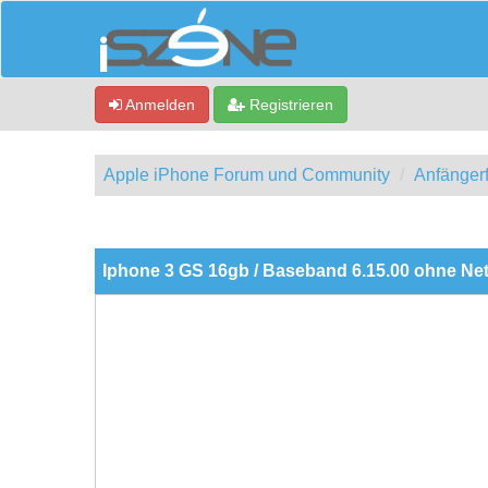
Anmelden
Registrieren
Apple iPhone Forum und Community
Anfänger
0 Bewertung(en) - 0 im Durchschnitt
1
2
3
4
5
Iphone 3 GS 16gb / Baseband 6.15.00 ohne Ne