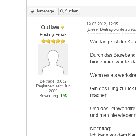
Homepage
Suchen
19.03.2012, 12:05
Outlaw
(Dieser Beitrag wurde zulet
Posting Freak
Wie lange ist der Kau
Durch das Baseband v
hinnehmen würde, da 
Wenn es als werksfrei
Beiträge: 8.632
Registriert seit: Jun
Gib das Ding zurück
2009
machen.
Bewertung:
196
Und das "einwandfrei
und man nie wieder n
Nachtrag:
Ich kann vor dem Kau