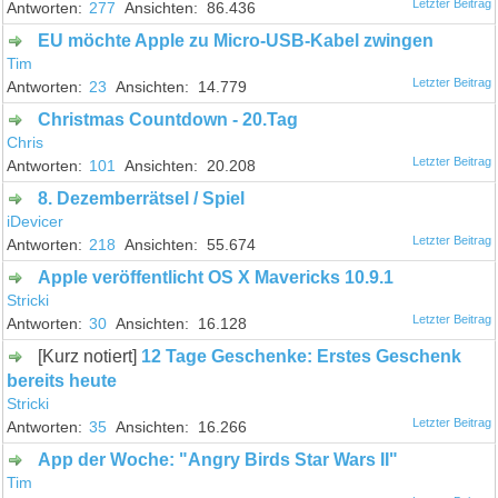
277
86.436
EU möchte Apple zu Micro-USB-Kabel zwingen
Tim
23
14.779
Christmas Countdown - 20.Tag
Chris
101
20.208
8. Dezemberrätsel / Spiel
iDevicer
218
55.674
Apple veröffentlicht OS X Mavericks 10.9.1
Stricki
30
16.128
[Kurz notiert]
12 Tage Geschenke: Erstes Geschenk
bereits heute
Stricki
35
16.266
App der Woche: "Angry Birds Star Wars II"
Tim