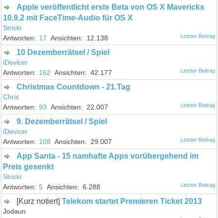
Apple veröffentlicht erste Beta von OS X Mavericks
10.9.2 mit FaceTime-Audio für OS X
Stricki
17
12.138
10 Dezemberrätsel / Spiel
iDevicer
162
42.177
Christmas Countdown - 21.Tag
Chris
93
22.007
9. Dezemberrätsel / Spiel
iDevicer
108
29.007
App Santa - 15 namhafte Apps vorübergehend im
Preis gesenkt
Stricki
5
6.288
[Kurz notiert]
Telekom startet Premieren Ticket 2013
Jodaun